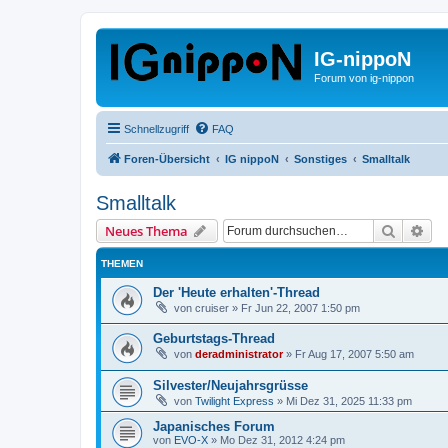
IG-nippoN
Forum von ig-nippon
Schnellzugriff
FAQ
Foren-Übersicht
IG nippoN
Sonstiges
Smalltalk
Smalltalk
Suche
Erw
Neues Thema
THEMEN
Der 'Heute erhalten'-Thread
von
cruiser
»
Fr Jun 22, 2007 1:50 pm
Geburtstags-Thread
von
deradministrator
»
Fr Aug 17, 2007 5:50 am
Silvester/Neujahrsgrüsse
von
Twilight Express
»
Mi Dez 31, 2025 11:33 pm
Japanisches Forum
von
EVO-X
»
Mo Dez 31, 2012 4:24 pm