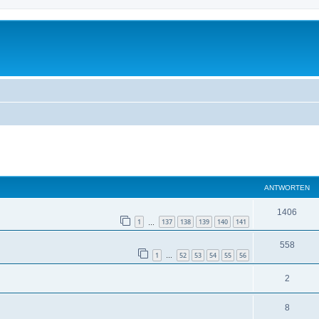
eiterte Suche
ANTWORTEN
1406
1
137
138
139
140
141
…
558
1
52
53
54
55
56
…
2
8