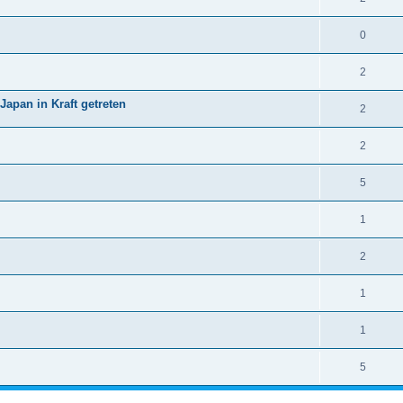
0
2
apan in Kraft getreten
2
2
5
1
2
1
1
5