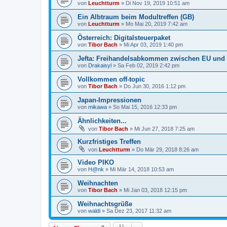
von
Leuchtturm
»
Di Nov 19, 2019 10:51 am
Ein Albtraum beim Modultreffen (GB)
von
Leuchtturm
»
Mo Mai 20, 2019 7:42 am
Österreich: Digitalsteuerpaket
von
Tibor Bach
»
Mi Apr 03, 2019 1:40 pm
Jefta: Freihandelsabkommen zwischen EU und J
von
Drakaisyl
»
Sa Feb 02, 2019 2:42 pm
Vollkommen off-topic
von
Tibor Bach
»
Do Jun 30, 2016 1:12 pm
Japan-Impressionen
von
mikawa
»
So Mai 15, 2016 12:33 pm
Ähnlichkeiten...
von
Tibor Bach
»
Mi Jun 27, 2018 7:25 am
Kurzfristiges Treffen
von
Leuchtturm
»
Do Mär 29, 2018 8:26 am
Video PIKO
von
H@nk
»
Mi Mär 14, 2018 10:53 am
Weihnachten
von
Tibor Bach
»
Mi Jan 03, 2018 12:15 pm
Weihnachtsgrüße
von
waldi
»
Sa Dez 23, 2017 11:32 am