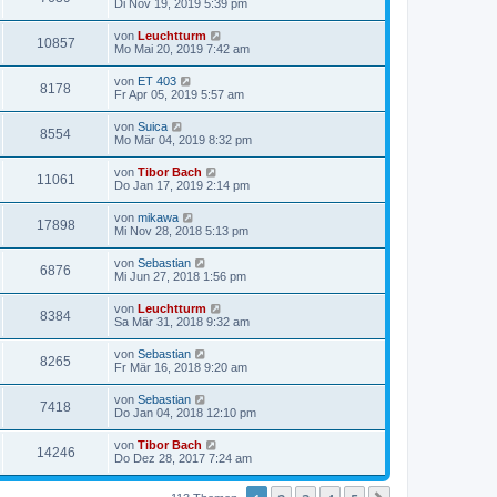
Di Nov 19, 2019 5:39 pm
von
Leuchtturm
10857
Mo Mai 20, 2019 7:42 am
von
ET 403
8178
Fr Apr 05, 2019 5:57 am
von
Suica
8554
Mo Mär 04, 2019 8:32 pm
von
Tibor Bach
11061
Do Jan 17, 2019 2:14 pm
von
mikawa
17898
Mi Nov 28, 2018 5:13 pm
von
Sebastian
6876
Mi Jun 27, 2018 1:56 pm
von
Leuchtturm
8384
Sa Mär 31, 2018 9:32 am
von
Sebastian
8265
Fr Mär 16, 2018 9:20 am
von
Sebastian
7418
Do Jan 04, 2018 12:10 pm
von
Tibor Bach
14246
Do Dez 28, 2017 7:24 am