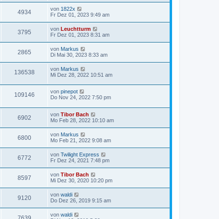
von
1822x
4934
Fr Dez 01, 2023 9:49 am
von
Leuchtturm
3795
Fr Dez 01, 2023 8:31 am
von
Markus
2865
Di Mai 30, 2023 8:33 am
von
Markus
136538
Mi Dez 28, 2022 10:51 am
von
pinepot
109146
Do Nov 24, 2022 7:50 pm
von
Tibor Bach
6902
Mo Feb 28, 2022 10:10 am
von
Markus
6800
Mo Feb 21, 2022 9:08 am
von
Twilight Express
6772
Fr Dez 24, 2021 7:48 pm
von
Tibor Bach
8597
Mi Dez 30, 2020 10:20 pm
von
waldi
9120
Do Dez 26, 2019 9:15 am
von
waldi
7639