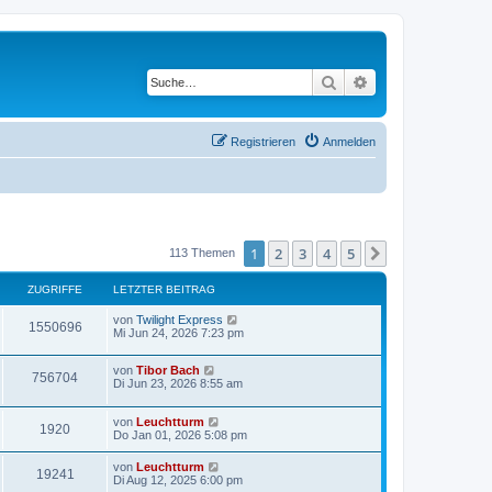
Suche
Erweiterte Suche
Registrieren
Anmelden
1
2
3
4
5
Nächste
113 Themen
ZUGRIFFE
LETZTER BEITRAG
von
Twilight Express
1550696
Mi Jun 24, 2026 7:23 pm
von
Tibor Bach
756704
Di Jun 23, 2026 8:55 am
von
Leuchtturm
1920
Do Jan 01, 2026 5:08 pm
von
Leuchtturm
19241
Di Aug 12, 2025 6:00 pm