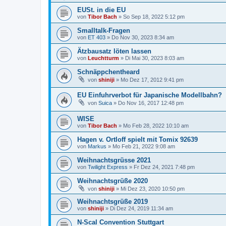
EUSt. in die EU
von
Tibor Bach
»
So Sep 18, 2022 5:12 pm
Smalltalk-Fragen
von
ET 403
»
Do Nov 30, 2023 8:34 am
Ätzbausatz löten lassen
von
Leuchtturm
»
Di Mai 30, 2023 8:03 am
Schnäppchentheard
von
shiniji
»
Mo Dez 17, 2012 9:41 pm
EU Einfuhrverbot für Japanische Modellbahn?
von
Suica
»
Do Nov 16, 2017 12:48 pm
WISE
von
Tibor Bach
»
Mo Feb 28, 2022 10:10 am
Hagen v. Ortloff spielt mit Tomix 92639
von
Markus
»
Mo Feb 21, 2022 9:08 am
Weihnachtsgrüsse 2021
von
Twilight Express
»
Fr Dez 24, 2021 7:48 pm
Weihnachtsgrüße 2020
von
shiniji
»
Mi Dez 23, 2020 10:50 pm
Weihnachtsgrüße 2019
von
shiniji
»
Di Dez 24, 2019 11:34 am
N-Scal Convention Stuttgart