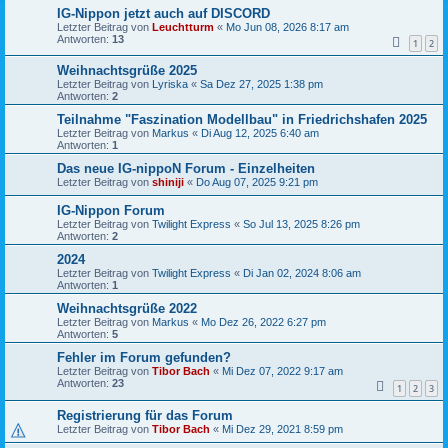
IG-Nippon jetzt auch auf DISCORD
Letzter Beitrag von
Leuchtturm
«
Mo Jun 08, 2026 8:17 am
Antworten:
13
1
2
Weihnachtsgrüße 2025
Letzter Beitrag von
Lyriska
«
Sa Dez 27, 2025 1:38 pm
Antworten:
2
Teilnahme "Faszination Modellbau" in Friedrichshafen 2025
Letzter Beitrag von
Markus
«
Di Aug 12, 2025 6:40 am
Antworten:
1
Das neue IG-nippoN Forum - Einzelheiten
Letzter Beitrag von
shiniji
«
Do Aug 07, 2025 9:21 pm
IG-Nippon Forum
Letzter Beitrag von
Twilight Express
«
So Jul 13, 2025 8:26 pm
Antworten:
2
2024
Letzter Beitrag von
Twilight Express
«
Di Jan 02, 2024 8:06 am
Antworten:
1
Weihnachtsgrüße 2022
Letzter Beitrag von
Markus
«
Mo Dez 26, 2022 6:27 pm
Antworten:
5
Fehler im Forum gefunden?
Letzter Beitrag von
Tibor Bach
«
Mi Dez 07, 2022 9:17 am
Antworten:
23
1
2
3
Registrierung für das Forum
Letzter Beitrag von
Tibor Bach
«
Mi Dez 29, 2021 8:59 pm