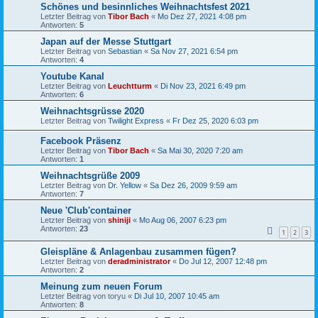
Schönes und besinnliches Weihnachtsfest 2021
Letzter Beitrag von
Tibor Bach
«
Mo Dez 27, 2021 4:08 pm
Antworten:
5
Japan auf der Messe Stuttgart
Letzter Beitrag von
Sebastian
«
Sa Nov 27, 2021 6:54 pm
Antworten:
4
Youtube Kanal
Letzter Beitrag von
Leuchtturm
«
Di Nov 23, 2021 6:49 pm
Antworten:
6
Weihnachtsgrüsse 2020
Letzter Beitrag von
Twilight Express
«
Fr Dez 25, 2020 6:03 pm
Facebook Präsenz
Letzter Beitrag von
Tibor Bach
«
Sa Mai 30, 2020 7:20 am
Antworten:
1
Weihnachtsgrüße 2009
Letzter Beitrag von
Dr. Yellow
«
Sa Dez 26, 2009 9:59 am
Antworten:
7
Neue 'Club'container
Letzter Beitrag von
shiniji
«
Mo Aug 06, 2007 6:23 pm
Antworten:
23
1
2
3
Gleispläne & Anlagenbau zusammen fügen?
Letzter Beitrag von
deradministrator
«
Do Jul 12, 2007 12:48 pm
Antworten:
2
Meinung zum neuen Forum
Letzter Beitrag von
toryu
«
Di Jul 10, 2007 10:45 am
Antworten:
8