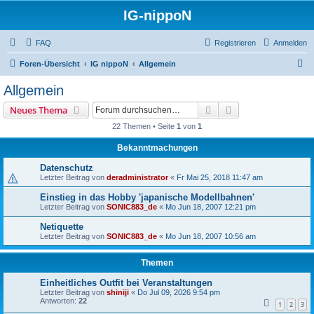
IG-nippoN
FAQ
Registrieren
Anmelden
S
Foren-Übersicht
IG nippoN
Allgemein
u
Allgemein
c
Suche
Erweiterte Suche
Neues Thema
h
22 Themen • Seite
1
von
1
e
Bekanntmachungen
Datenschutz
Letzter Beitrag von
deradministrator
«
Fr Mai 25, 2018 11:47 am
Einstieg in das Hobby 'japanische Modellbahnen'
Letzter Beitrag von
SONIC883_de
«
Mo Jun 18, 2007 12:21 pm
Netiquette
Letzter Beitrag von
SONIC883_de
«
Mo Jun 18, 2007 10:56 am
Themen
Einheitliches Outfit bei Veranstaltungen
Letzter Beitrag von
shiniji
«
Do Jul 09, 2026 9:54 pm
Antworten:
22
1
2
3