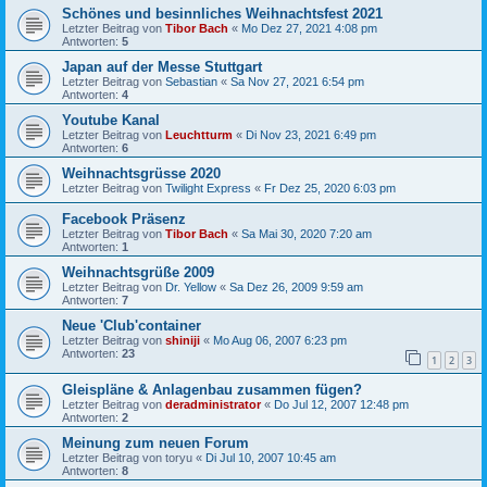
Schönes und besinnliches Weihnachtsfest 2021
Letzter Beitrag von
Tibor Bach
«
Mo Dez 27, 2021 4:08 pm
Antworten:
5
Japan auf der Messe Stuttgart
Letzter Beitrag von
Sebastian
«
Sa Nov 27, 2021 6:54 pm
Antworten:
4
Youtube Kanal
Letzter Beitrag von
Leuchtturm
«
Di Nov 23, 2021 6:49 pm
Antworten:
6
Weihnachtsgrüsse 2020
Letzter Beitrag von
Twilight Express
«
Fr Dez 25, 2020 6:03 pm
Facebook Präsenz
Letzter Beitrag von
Tibor Bach
«
Sa Mai 30, 2020 7:20 am
Antworten:
1
Weihnachtsgrüße 2009
Letzter Beitrag von
Dr. Yellow
«
Sa Dez 26, 2009 9:59 am
Antworten:
7
Neue 'Club'container
Letzter Beitrag von
shiniji
«
Mo Aug 06, 2007 6:23 pm
Antworten:
23
1
2
3
Gleispläne & Anlagenbau zusammen fügen?
Letzter Beitrag von
deradministrator
«
Do Jul 12, 2007 12:48 pm
Antworten:
2
Meinung zum neuen Forum
Letzter Beitrag von
toryu
«
Di Jul 10, 2007 10:45 am
Antworten:
8