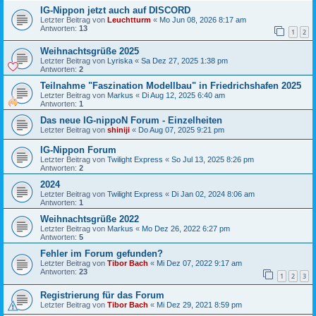
IG-Nippon jetzt auch auf DISCORD
Letzter Beitrag von
Leuchtturm
«
Mo Jun 08, 2026 8:17 am
Antworten:
13
1
2
Weihnachtsgrüße 2025
Letzter Beitrag von
Lyriska
«
Sa Dez 27, 2025 1:38 pm
Antworten:
2
Teilnahme "Faszination Modellbau" in Friedrichshafen 2025
Letzter Beitrag von
Markus
«
Di Aug 12, 2025 6:40 am
Antworten:
1
Das neue IG-nippoN Forum - Einzelheiten
Letzter Beitrag von
shiniji
«
Do Aug 07, 2025 9:21 pm
IG-Nippon Forum
Letzter Beitrag von
Twilight Express
«
So Jul 13, 2025 8:26 pm
Antworten:
2
2024
Letzter Beitrag von
Twilight Express
«
Di Jan 02, 2024 8:06 am
Antworten:
1
Weihnachtsgrüße 2022
Letzter Beitrag von
Markus
«
Mo Dez 26, 2022 6:27 pm
Antworten:
5
Fehler im Forum gefunden?
Letzter Beitrag von
Tibor Bach
«
Mi Dez 07, 2022 9:17 am
Antworten:
23
1
2
3
Registrierung für das Forum
Letzter Beitrag von
Tibor Bach
«
Mi Dez 29, 2021 8:59 pm