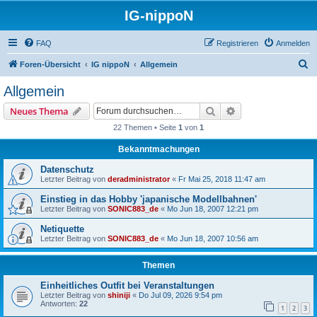
IG-nippoN
FAQ
Registrieren
Anmelden
S
Foren-Übersicht
IG nippoN
Allgemein
u
Allgemein
c
Suche
Erweiterte Suche
Neues Thema
h
22 Themen • Seite
1
von
1
e
Bekanntmachungen
Datenschutz
Letzter Beitrag von
deradministrator
«
Fr Mai 25, 2018 11:47 am
Einstieg in das Hobby 'japanische Modellbahnen'
Letzter Beitrag von
SONIC883_de
«
Mo Jun 18, 2007 12:21 pm
Netiquette
Letzter Beitrag von
SONIC883_de
«
Mo Jun 18, 2007 10:56 am
Themen
Einheitliches Outfit bei Veranstaltungen
Letzter Beitrag von
shiniji
«
Do Jul 09, 2026 9:54 pm
Antworten:
22
1
2
3