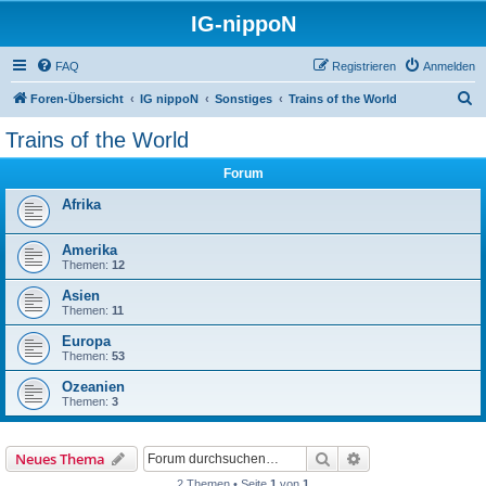
IG-nippoN
FAQ
Registrieren
Anmelden
S
Foren-Übersicht
IG nippoN
Sonstiges
Trains of the World
u
Trains of the World
c
Forum
h
e
Afrika
Amerika
Themen:
12
Asien
Themen:
11
Europa
Themen:
53
Ozeanien
Themen:
3
Suche
Erweiterte Suche
Neues Thema
2 Themen • Seite
1
von
1