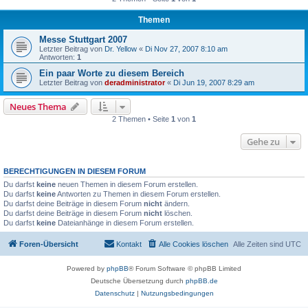
Themen
Messe Stuttgart 2007
Letzter Beitrag von
Dr. Yellow
«
Di Nov 27, 2007 8:10 am
Antworten:
1
Ein paar Worte zu diesem Bereich
Letzter Beitrag von
deradministrator
«
Di Jun 19, 2007 8:29 am
Neues Thema
2 Themen • Seite
1
von
1
Gehe zu
BERECHTIGUNGEN IN DIESEM FORUM
Du darfst
keine
neuen Themen in diesem Forum erstellen.
Du darfst
keine
Antworten zu Themen in diesem Forum erstellen.
Du darfst deine Beiträge in diesem Forum
nicht
ändern.
Du darfst deine Beiträge in diesem Forum
nicht
löschen.
Du darfst
keine
Dateianhänge in diesem Forum erstellen.
Foren-Übersicht
Kontakt
Alle Cookies löschen
Alle Zeiten sind
UTC
Powered by
phpBB
® Forum Software © phpBB Limited
Deutsche Übersetzung durch
phpBB.de
Datenschutz
|
Nutzungsbedingungen