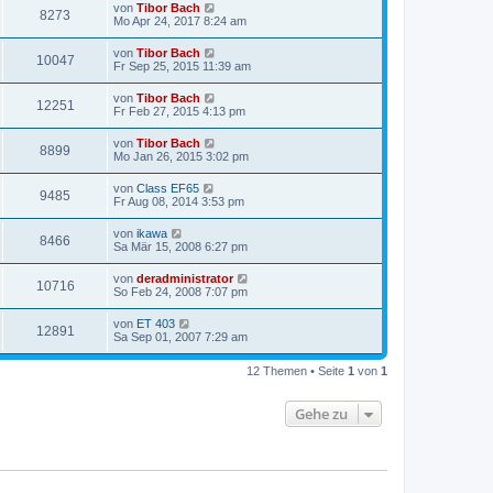
von
Tibor Bach
8273
Mo Apr 24, 2017 8:24 am
von
Tibor Bach
10047
Fr Sep 25, 2015 11:39 am
von
Tibor Bach
12251
Fr Feb 27, 2015 4:13 pm
von
Tibor Bach
8899
Mo Jan 26, 2015 3:02 pm
von
Class EF65
9485
Fr Aug 08, 2014 3:53 pm
von
ikawa
8466
Sa Mär 15, 2008 6:27 pm
von
deradministrator
10716
So Feb 24, 2008 7:07 pm
von
ET 403
12891
Sa Sep 01, 2007 7:29 am
12 Themen • Seite
1
von
1
Gehe zu