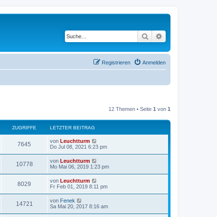
Suche
Erweiterte Suche
Registrieren
Anmelden
12 Themen • Seite
1
von
1
ZUGRIFFE
LETZTER BEITRAG
von
Leuchtturm
7645
Do Jul 08, 2021 6:23 pm
von
Leuchtturm
10778
Mo Mai 06, 2019 1:23 pm
von
Leuchtturm
8029
Fr Feb 01, 2019 8:11 pm
von
Fenek
14721
Sa Mai 20, 2017 8:16 am