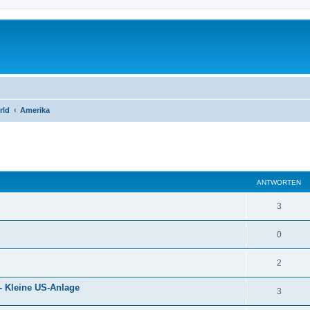
rld
Amerika
eiterte Suche
ANTWORTEN
3
0
2
 Kleine US-Anlage
3