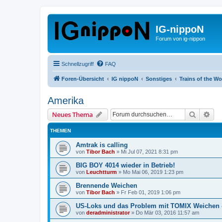
IG-nippoN
Forum von ig-nippon
Schnellzugriff
FAQ
Foren-Übersicht
IG nippoN
Sonstiges
Trains of the Wo
Amerika
Suche
Erw
Neues Thema
THEMEN
Amtrak is calling
von
Tibor Bach
»
Mi Jul 07, 2021 8:31 pm
BIG BOY 4014 wieder in Betrieb!
von
Leuchtturm
»
Mo Mai 06, 2019 1:23 pm
Brennende Weichen
von
Tibor Bach
»
Fr Feb 01, 2019 1:06 pm
US-Loks und das Problem mit TOMIX Weichen -
von
deradministrator
»
Do Mär 03, 2016 11:57 am