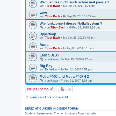
Wem ist das nicht auch schon mal passiert...
von
Tibor Bach
»
Mo Apr 24, 2017 8:24 am
wow
von
Tibor Bach
»
Fr Sep 25, 2015 11:39 am
Wie funktioniert dieses Notfallsystem ?
von
Tibor Bach
»
Mi Feb 25, 2015 1:54 pm
Hyperloop
von
Tibor Bach
»
Mo Jan 26, 2015 3:02 pm
Acela
von
Tibor Bach
»
Fr Aug 08, 2014 5:10 am
EMD SDL39
von
ikawa
»
Sa Mär 15, 2008 6:27 pm
Big Boy
von
Dr. Yellow
»
So Feb 24, 2008 1:59 pm
Metra F40C und Metra F40PH-2
von
ikawa
»
Fr Aug 31, 2007 3:56 pm
Neues Thema
Zurück zur Foren-Übersicht
BERECHTIGUNGEN IN DIESEM FORUM
Du darfst
keine
neuen Themen in diesem Forum erstellen.