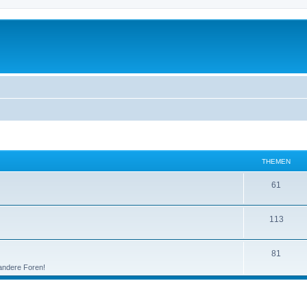
THEMEN
61
113
81
 andere Foren!
eiterte Suche