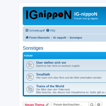
IG-nippoN
Forum von ig-nippon
Schnellzugriff
FAQ
Foren-Übersicht
IG nippoN
Sonstiges
Sonstiges
FORUM
User stellen sich vor
Damit es hier nicht so anonym zugeht
Smalltalk
Hier kann sich über Brot und die Welt unterhalten werden
Trains of the World
Der Blick über den Tellerrand.
Bitte beachte, das dieses kein Hauptthema ist. Dafür gibt es
Suche
Erw
Neues Thema