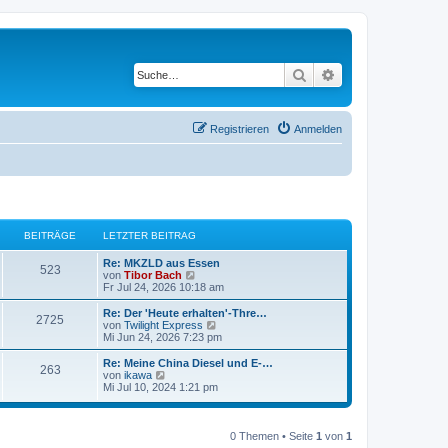
Suche
Erweiterte Suche
Registrieren
Anmelden
BEITRÄGE
LETZTER BEITRAG
Re: MKZLD aus Essen
523
N
von
Tibor Bach
e
Fr Jul 24, 2026 10:18 am
u
e
Re: Der 'Heute erhalten'-Thre…
2725
s
N
von
Twilight Express
t
e
Mi Jun 24, 2026 7:23 pm
e
u
r
e
Re: Meine China Diesel und E-…
263
B
s
N
von
ikawa
e
t
e
Mi Jul 10, 2024 1:21 pm
i
e
u
t
r
e
r
B
s
a
e
t
0 Themen • Seite
1
von
1
g
i
e