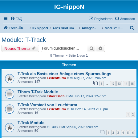
IG-nippoN
FAQ
Registrieren
Anmelden
S
Foren-Übersicht
IG nippoN
Alles rund um die Modell(bahn)
Anlagen- & Modulbau
Module: T-Track
u
Module: T-Track
c
Suche
Erweiterte Suche
Neues Thema
h
8 Themen • Seite
1
von
1
e
Themen
T-Trak als Basis einer Anlage eines Spurneulings
Letzter Beitrag von
Leuchtturm
«
Mi Aug 27, 2025 7:06 am
Antworten:
147
1
12
13
14
15
…
Tibors T-Trak Module
Letzter Beitrag von
Tibor Bach
«
Mo Jun 17, 2024 1:57 pm
T-Trak Vorstadt von Leuchtturm
Letzter Beitrag von
Leuchtturm
«
Do Dez 14, 2023 2:00 pm
Antworten:
16
1
2
T-Trak Module
Letzter Beitrag von
ET 403
«
Mi Sep 06, 2023 5:09 am
Antworten:
50
1
2
3
4
5
6