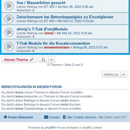
See / Wasserfolien gesucht
Letzter Beitrag von
ET 403
«
Sa Nov 26, 2022 6:06 am
Antworten:
2
Zwischenraum bei Betondoppelgleis zu Einzelgleisen
Letzter Beitrag von
ET 403
«
Mo Nov 07, 2022 4:23 pm
shiniji's T-Trak (Foto)Module
Letzter Beitrag von
shiniji
«
Mo Mai 24, 2021 9:20 pm
Antworten:
9
T-Trak Module für die N-scale-convention
Letzter Beitrag von
deradministrator
«
Mi Aug 08, 2012 6:37 am
Antworten:
6
Neues Thema
8 Themen • Seite
1
von
1
Gehe zu
BERECHTIGUNGEN IN DIESEM FORUM
Du darfst
keine
neuen Themen in diesem Forum erstellen.
Du darfst
keine
Antworten zu Themen in diesem Forum erstellen.
Du darfst deine Beiträge in diesem Forum
nicht
ändern.
Du darfst deine Beiträge in diesem Forum
nicht
löschen.
Du darfst
keine
Dateianhänge in diesem Forum erstellen.
Foren-Übersicht
Kontakt
Alle Cookies löschen
Alle Zeiten sind
UTC
Powered by
phpBB
® Forum Software © phpBB Limited