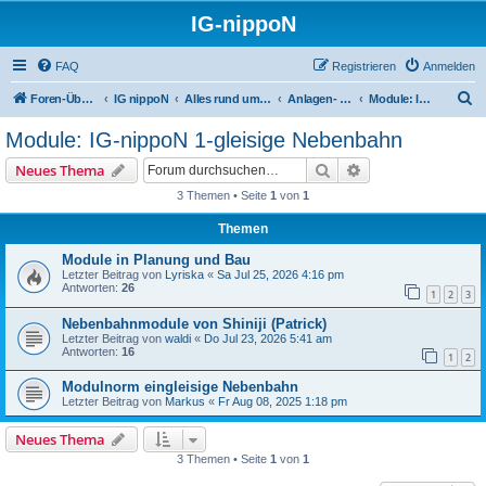
IG-nippoN
FAQ
Registrieren
Anmelden
S
Foren-Übersicht
IG nippoN
Alles rund um die Modell(bahn)
Anlagen- & Modulbau
Module: IG-nippoN 1-gleisige Nebenbahn
u
Module: IG-nippoN 1-gleisige Nebenbahn
c
Suche
Erweiterte Suche
Neues Thema
h
3 Themen • Seite
1
von
1
e
Themen
Module in Planung und Bau
Letzter Beitrag von
Lyriska
«
Sa Jul 25, 2026 4:16 pm
Antworten:
26
1
2
3
Nebenbahnmodule von Shiniji (Patrick)
Letzter Beitrag von
waldi
«
Do Jul 23, 2026 5:41 am
Antworten:
16
1
2
Modulnorm eingleisige Nebenbahn
Letzter Beitrag von
Markus
«
Fr Aug 08, 2025 1:18 pm
Neues Thema
3 Themen • Seite
1
von
1