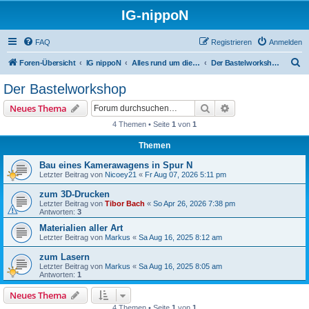
IG-nippoN
FAQ
Registrieren
Anmelden
S
Foren-Übersicht
IG nippoN
Alles rund um die Modell(bahn)
Der Bastelworkshop
u
Der Bastelworkshop
c
Suche
Erweiterte Suche
Neues Thema
h
4 Themen • Seite
1
von
1
e
Themen
Bau eines Kamerawagens in Spur N
Letzter Beitrag von
Nicoey21
«
Fr Aug 07, 2026 5:11 pm
zum 3D-Drucken
Letzter Beitrag von
Tibor Bach
«
So Apr 26, 2026 7:38 pm
Antworten:
3
Materialien aller Art
Letzter Beitrag von
Markus
«
Sa Aug 16, 2025 8:12 am
zum Lasern
Letzter Beitrag von
Markus
«
Sa Aug 16, 2025 8:05 am
Antworten:
1
Neues Thema
4 Themen • Seite
1
von
1