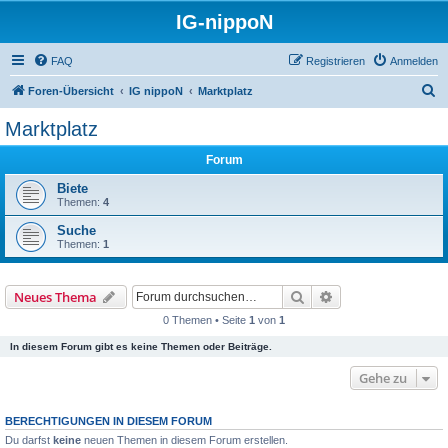
IG-nippoN
FAQ
Registrieren
Anmelden
S
Foren-Übersicht
IG nippoN
Marktplatz
u
Marktplatz
c
Forum
h
e
Biete
Themen:
4
Suche
Themen:
1
Suche
Erweiterte Suche
Neues Thema
0 Themen • Seite
1
von
1
In diesem Forum gibt es keine Themen oder Beiträge.
Gehe zu
BERECHTIGUNGEN IN DIESEM FORUM
Du darfst
keine
neuen Themen in diesem Forum erstellen.