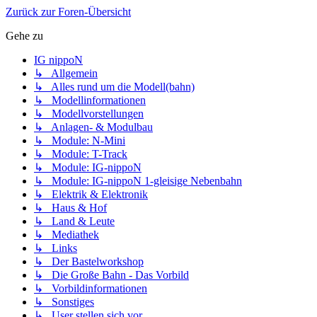
Zurück zur Foren-Übersicht
Gehe zu
IG nippoN
↳ Allgemein
↳ Alles rund um die Modell(bahn)
↳ Modellinformationen
↳ Modellvorstellungen
↳ Anlagen- & Modulbau
↳ Module: N-Mini
↳ Module: T-Track
↳ Module: IG-nippoN
↳ Module: IG-nippoN 1-gleisige Nebenbahn
↳ Elektrik & Elektronik
↳ Haus & Hof
↳ Land & Leute
↳ Mediathek
↳ Links
↳ Der Bastelworkshop
↳ Die Große Bahn - Das Vorbild
↳ Vorbildinformationen
↳ Sonstiges
↳ User stellen sich vor