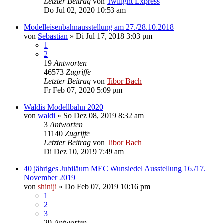
Letzter Beitrag
von
Twilight Express
Do Jul 02, 2020 10:53 am
Modelleisenbahnausstellung am 27./28.10.2018
von
Sebastian
»
Di Jul 17, 2018 3:03 pm
1
2
19
Antworten
46573
Zugriffe
Letzter Beitrag
von
Tibor Bach
Fr Feb 07, 2020 5:09 pm
Waldis Modellbahn 2020
von
waldi
»
So Dez 08, 2019 8:32 am
3
Antworten
11140
Zugriffe
Letzter Beitrag
von
Tibor Bach
Di Dez 10, 2019 7:49 am
40 jähriges Jubiläum MEC Wunsiedel Ausstellung 16./17.
November 2019
von
shiniji
»
Do Feb 07, 2019 10:16 pm
1
2
3
29
Antworten