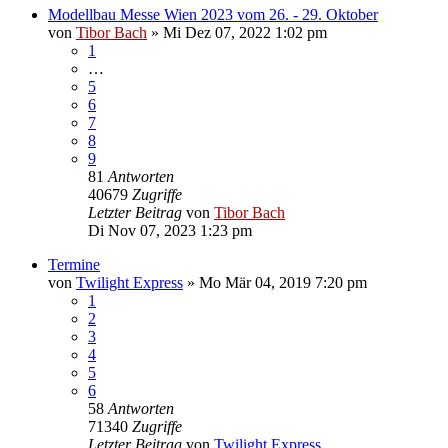
Modellbau Messe Wien 2023 vom 26. - 29. Oktober
von
Tibor Bach
»
Mi Dez 07, 2022 1:02 pm
1
…
5
6
7
8
9
81
Antworten
40679
Zugriffe
Letzter Beitrag
von
Tibor Bach
Di Nov 07, 2023 1:23 pm
Termine
von
Twilight Express
»
Mo Mär 04, 2019 7:20 pm
1
2
3
4
5
6
58
Antworten
71340
Zugriffe
Letzter Beitrag
von
Twilight Express