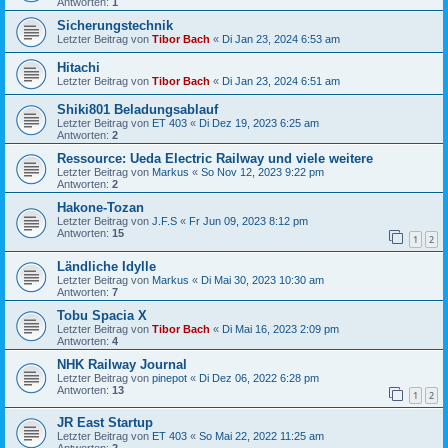
Antworten:
1
Sicherungstechnik
Letzter Beitrag von
Tibor Bach
«
Di Jan 23, 2024 6:53 am
Hitachi
Letzter Beitrag von
Tibor Bach
«
Di Jan 23, 2024 6:51 am
Shiki801 Beladungsablauf
Letzter Beitrag von
ET 403
«
Di Dez 19, 2023 6:25 am
Antworten:
2
Ressource: Ueda Electric Railway und viele weitere
Letzter Beitrag von
Markus
«
So Nov 12, 2023 9:22 pm
Antworten:
2
Hakone-Tozan
Letzter Beitrag von
J.F.S
«
Fr Jun 09, 2023 8:12 pm
Antworten:
15
1
2
Ländliche Idylle
Letzter Beitrag von
Markus
«
Di Mai 30, 2023 10:30 am
Antworten:
7
Tobu Spacia X
Letzter Beitrag von
Tibor Bach
«
Di Mai 16, 2023 2:09 pm
Antworten:
4
NHK Railway Journal
Letzter Beitrag von
pinepot
«
Di Dez 06, 2022 6:28 pm
Antworten:
13
1
2
JR East Startup
Letzter Beitrag von
ET 403
«
So Mai 22, 2022 11:25 am