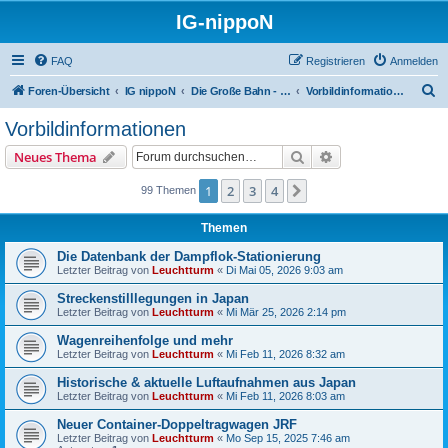
IG-nippoN
FAQ
Registrieren
Anmelden
S
Foren-Übersicht
IG nippoN
Die Große Bahn - Das Vorbild
Vorbildinformationen
u
Vorbildinformationen
c
Suche
Erweiterte Suche
Neues Thema
h
e
1
2
3
4
Nächste
99 Themen
Themen
Die Datenbank der Dampflok-Stationierung
Letzter Beitrag von
Leuchtturm
«
Di Mai 05, 2026 9:03 am
Streckenstilllegungen in Japan
Letzter Beitrag von
Leuchtturm
«
Mi Mär 25, 2026 2:14 pm
Wagenreihenfolge und mehr
Letzter Beitrag von
Leuchtturm
«
Mi Feb 11, 2026 8:32 am
Historische & aktuelle Luftaufnahmen aus Japan
Letzter Beitrag von
Leuchtturm
«
Mi Feb 11, 2026 8:03 am
Neuer Container-Doppeltragwagen JRF
Letzter Beitrag von
Leuchtturm
«
Mo Sep 15, 2025 7:46 am