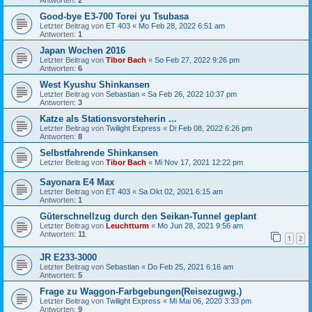
Antworten:
2
Good-bye E3-700 Torei yu Tsubasa
Letzter Beitrag von
ET 403
«
Mo Feb 28, 2022 6:51 am
Antworten:
1
Japan Wochen 2016
Letzter Beitrag von
Tibor Bach
«
So Feb 27, 2022 9:26 pm
Antworten:
6
West Kyushu Shinkansen
Letzter Beitrag von
Sebastian
«
Sa Feb 26, 2022 10:37 pm
Antworten:
3
Katze als Stationsvorsteherin ...
Letzter Beitrag von
Twilight Express
«
Di Feb 08, 2022 6:26 pm
Antworten:
8
Selbstfahrende Shinkansen
Letzter Beitrag von
Tibor Bach
«
Mi Nov 17, 2021 12:22 pm
Sayonara E4 Max
Letzter Beitrag von
ET 403
«
Sa Okt 02, 2021 6:15 am
Antworten:
1
Güterschnellzug durch den Seikan-Tunnel geplant
Letzter Beitrag von
Leuchtturm
«
Mo Jun 28, 2021 9:56 am
Antworten:
11
1
2
JR E233-3000
Letzter Beitrag von
Sebastian
«
Do Feb 25, 2021 6:16 am
Antworten:
5
Frage zu Waggon-Farbgebungen(Reisezugwg.)
Letzter Beitrag von
Twilight Express
«
Mi Mai 06, 2020 3:33 pm
Antworten:
9