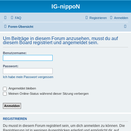
IG-nippoN
FAQ
Registrieren
Anmelden
S
Foren-Übersicht
u
Um Beiträge in diesem Forum anzusehen, musst du auf
c
diesem Board registriert und angemeldet sein.
h
Benutzername:
e
Passwort:
Ich habe mein Passwort vergessen
Angemeldet bleiben
Meinen Online-Status während dieser Sitzung verbergen
REGISTRIEREN
Du musst in diesem Forum registriert sein, um dich anmelden zu können. Die
Registrierung ist in wenigen Augenblicken erledigt und ermöglicht dir, auf