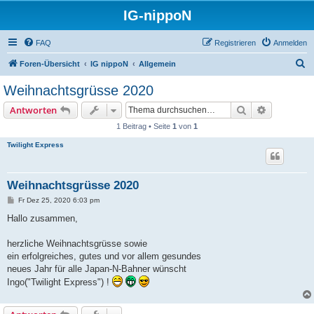
IG-nippoN
FAQ
Registrieren
Anmelden
S
Foren-Übersicht
IG nippoN
Allgemein
u
Weihnachtsgrüsse 2020
c
Suche
Erweiterte
Antworten
h
1 Beitrag • Seite
1
von
1
e
Twilight Express
Weihnachtsgrüsse 2020
B
Fr Dez 25, 2020 6:03 pm
e
i
Hallo zusammen,
t
r
a
herzliche Weihnachtsgrüsse sowie
g
ein erfolgreiches, gutes und vor allem gesundes
neues Jahr für alle Japan-N-Bahner wünscht
Ingo("Twilight Express") !