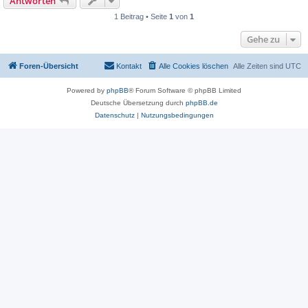
Antworten
1 Beitrag • Seite
1
von
1
Gehe zu
Foren-Übersicht
Kontakt
Alle Cookies löschen
Alle Zeiten sind
UTC
Powered by
phpBB
® Forum Software © phpBB Limited
Deutsche Übersetzung durch
phpBB.de
Datenschutz
|
Nutzungsbedingungen