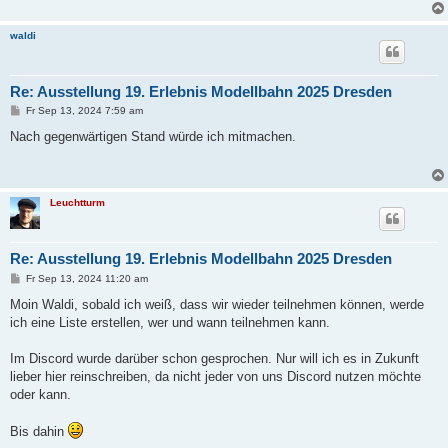
waldi
Re: Ausstellung 19. Erlebnis Modellbahn 2025 Dresden
B
Fr Sep 13, 2024 7:59 am
e
i
Nach gegenwärtigen Stand würde ich mitmachen.
t
r
a
g
Leuchtturm
Re: Ausstellung 19. Erlebnis Modellbahn 2025 Dresden
B
Fr Sep 13, 2024 11:20 am
e
i
Moin Waldi, sobald ich weiß, dass wir wieder teilnehmen können, werde
t
ich eine Liste erstellen, wer und wann teilnehmen kann.
r
a
g
Im Discord wurde darüber schon gesprochen. Nur will ich es in Zukunft
lieber hier reinschreiben, da nicht jeder von uns Discord nutzen möchte
oder kann.
Bis dahin