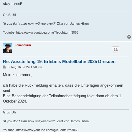
stay tuned!
Gruß Ulli
"If you don't start now, will you ever?"
Zitat von James Hilton
Youtube: https://www.youtube.com/@leuchtturm3063
Leuchtturm
Re: Ausstellung 19. Erlebnis Modellbahn 2025 Dresden
B
Fr Aug 16, 2024 4:50 am
e
i
Moin zusammen,
t
r
a
ich habe die Rückmeldung erhalten, dass die Unterlagen angekommen
g
sind.
Eine Benachrichtigung der Teilnahmebestätigung folgt dann ab dem 1.
Oktober 2024.
Gruß Ulli
"If you don't start now, will you ever?"
Zitat von James Hilton
Youtube: https://www.youtube.com/@leuchtturm3063