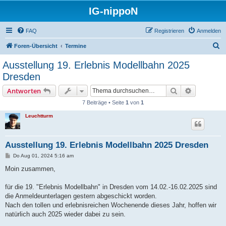
IG-nippoN
FAQ
Registrieren
Anmelden
S
Foren-Übersicht
Termine
u
Ausstellung 19. Erlebnis Modellbahn 2025
c
Dresden
h
Suche
Erweiterte
Antworten
e
7 Beiträge • Seite
1
von
1
Leuchtturm
Ausstellung 19. Erlebnis Modellbahn 2025 Dresden
B
Do Aug 01, 2024 5:16 am
e
i
Moin zusammen,
t
r
a
für die 19. "Erlebnis Modellbahn" in Dresden vom 14.02.-16.02.2025 sind
g
die Anmeldeunterlagen gestern abgeschickt worden.
Nach den tollen und erlebnisreichen Wochenende dieses Jahr, hoffen wir
natürlich auch 2025 wieder dabei zu sein.