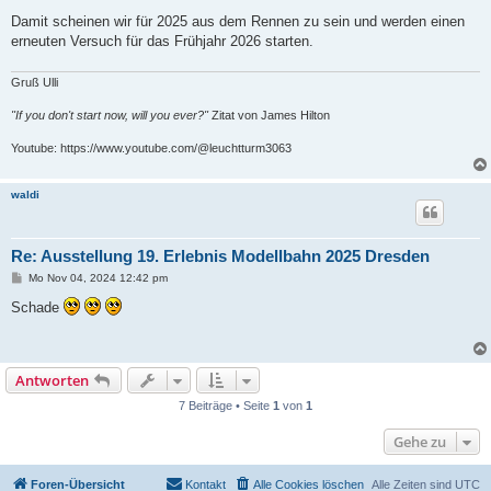
Damit scheinen wir für 2025 aus dem Rennen zu sein und werden einen
erneuten Versuch für das Frühjahr 2026 starten.
Gruß Ulli
"If you don't start now, will you ever?"
Zitat von James Hilton
Youtube: https://www.youtube.com/@leuchtturm3063
waldi
Re: Ausstellung 19. Erlebnis Modellbahn 2025 Dresden
B
Mo Nov 04, 2024 12:42 pm
e
i
Schade
t
r
a
g
Antworten
7 Beiträge • Seite
1
von
1
Gehe zu
Foren-Übersicht
Kontakt
Alle Cookies löschen
Alle Zeiten sind
UTC