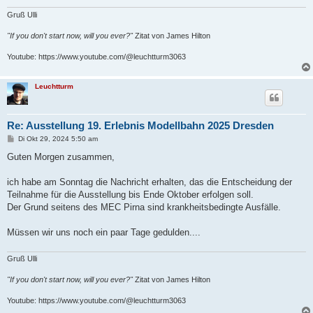
Gruß Ulli
"If you don't start now, will you ever?"
Zitat von James Hilton
Youtube: https://www.youtube.com/@leuchtturm3063
Leuchtturm
Re: Ausstellung 19. Erlebnis Modellbahn 2025 Dresden
B
Di Okt 29, 2024 5:50 am
e
i
Guten Morgen zusammen,
t
r
a
ich habe am Sonntag die Nachricht erhalten, das die Entscheidung der
g
Teilnahme für die Ausstellung bis Ende Oktober erfolgen soll.
Der Grund seitens des MEC Pirna sind krankheitsbedingte Ausfälle.
Müssen wir uns noch ein paar Tage gedulden....
Gruß Ulli
"If you don't start now, will you ever?"
Zitat von James Hilton
Youtube: https://www.youtube.com/@leuchtturm3063