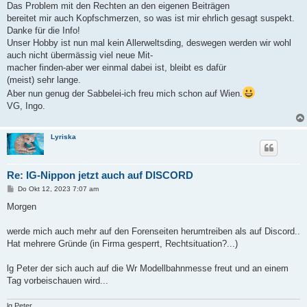
Das Problem mit den Rechten an den eigenen Beiträgen
bereitet mir auch Kopfschmerzen, so was ist mir ehrlich gesagt suspekt.
Danke für die Info!
Unser Hobby ist nun mal kein Allerweltsding, deswegen werden wir wohl
auch nicht übermässig viel neue Mit-
macher finden-aber wer einmal dabei ist, bleibt es dafür
(meist) sehr lange.
Aber nun genug der Sabbelei-ich freu mich schon auf Wien.
VG, Ingo.
Lyriska
Re: IG-Nippon jetzt auch auf DISCORD
B
Do Okt 12, 2023 7:07 am
e
i
Morgen
t
r
a
werde mich auch mehr auf den Forenseiten herumtreiben als auf Discord..
g
Hat mehrere Gründe (in Firma gesperrt, Rechtsituation?...)
lg Peter der sich auch auf die Wr Modellbahnmesse freut und an einem
Tag vorbeischauen wird...
lg Peter