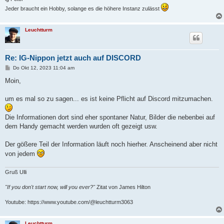
Jeder braucht ein Hobby, solange es die höhere Instanz zulässt
Leuchtturm
Re: IG-Nippon jetzt auch auf DISCORD
B
Do Okt 12, 2023 11:04 am
e
i
Moin,
t
r
a
um es mal so zu sagen... es ist keine Pflicht auf Discord mitzumachen.
g
Die Informationen dort sind eher spontaner Natur, Bilder die nebenbei auf
dem Handy gemacht werden wurden oft gezeigt usw.
Der gößere Teil der Information läuft noch hierher. Anscheinend aber nicht
von jedem
Gruß Ulli
"If you don't start now, will you ever?"
Zitat von James Hilton
Youtube: https://www.youtube.com/@leuchtturm3063
Leuchtturm