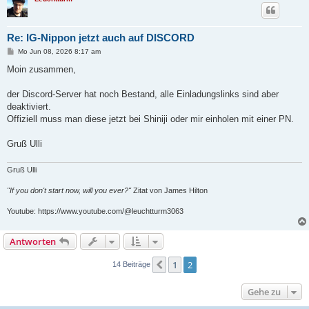
Re: IG-Nippon jetzt auch auf DISCORD
B
Mo Jun 08, 2026 8:17 am
e
i
Moin zusammen,
t
r
a
der Discord-Server hat noch Bestand, alle Einladungslinks sind aber
g
deaktiviert.
Offiziell muss man diese jetzt bei Shiniji oder mir einholen mit einer PN.
Gruß Ulli
Gruß Ulli
"If you don't start now, will you ever?"
Zitat von James Hilton
Youtube: https://www.youtube.com/@leuchtturm3063
Antworten
1
2
Vorherige
14 Beiträge
Gehe zu