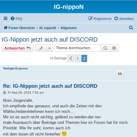
IG-nippoN
FAQ
Registrieren
Anmelden
S
Foren-Übersicht
IG nippoN
Allgemein
u
IG-Nippon jetzt auch auf DISCORD
c
Suche
Erweiterte
Antworten
h
e
1
2
Vorherige
14 Beiträge
Twilight Express
Re: IG-Nippon jetzt auch auf DISCORD
B
Fr Sep 29, 2023 7:52 am
e
i
Moin Jürgen/alle,
t
Ich empfinde das genauso, und auch die Zeiten mit den
r
a
Wählscheibentelefonen kenn ich noch...
g
Mir ist es auch nicht wichtig, geliked zu werden-der nor-
male Austausch über Beiträge und Themen hier im Forum hat für mich
Priorität. Wie Ihr seht, komm auch ich
mit dem lesen oft nicht hinterher