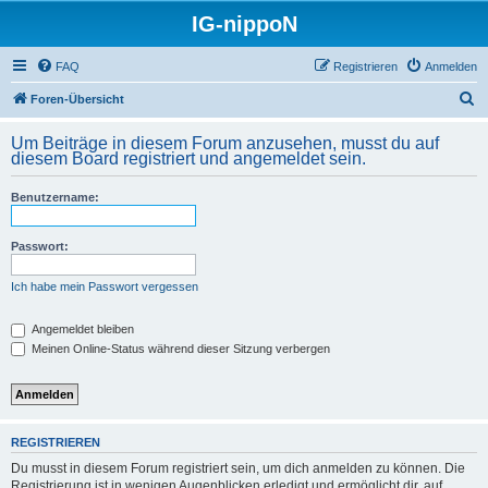
IG-nippoN
FAQ
Registrieren
Anmelden
S
Foren-Übersicht
u
Um Beiträge in diesem Forum anzusehen, musst du auf
c
diesem Board registriert und angemeldet sein.
h
Benutzername:
e
Passwort:
Ich habe mein Passwort vergessen
Angemeldet bleiben
Meinen Online-Status während dieser Sitzung verbergen
REGISTRIEREN
Du musst in diesem Forum registriert sein, um dich anmelden zu können. Die
Registrierung ist in wenigen Augenblicken erledigt und ermöglicht dir, auf