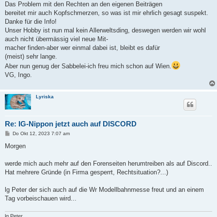
Das Problem mit den Rechten an den eigenen Beiträgen
bereitet mir auch Kopfschmerzen, so was ist mir ehrlich gesagt suspekt.
Danke für die Info!
Unser Hobby ist nun mal kein Allerweltsding, deswegen werden wir wohl
auch nicht übermässig viel neue Mit-
macher finden-aber wer einmal dabei ist, bleibt es dafür
(meist) sehr lange.
Aber nun genug der Sabbelei-ich freu mich schon auf Wien.
VG, Ingo.
Lyriska
Re: IG-Nippon jetzt auch auf DISCORD
B
Do Okt 12, 2023 7:07 am
e
i
Morgen
t
r
a
werde mich auch mehr auf den Forenseiten herumtreiben als auf Discord..
g
Hat mehrere Gründe (in Firma gesperrt, Rechtsituation?...)
lg Peter der sich auch auf die Wr Modellbahnmesse freut und an einem
Tag vorbeischauen wird...
lg Peter