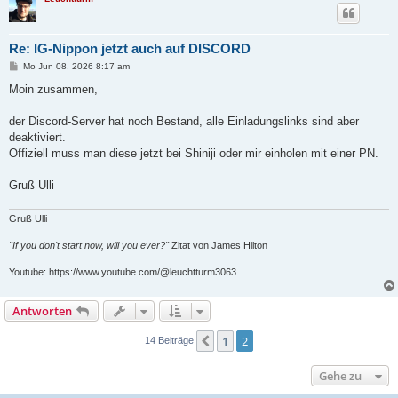
Re: IG-Nippon jetzt auch auf DISCORD
B
Mo Jun 08, 2026 8:17 am
e
i
Moin zusammen,
t
r
a
der Discord-Server hat noch Bestand, alle Einladungslinks sind aber
g
deaktiviert.
Offiziell muss man diese jetzt bei Shiniji oder mir einholen mit einer PN.
Gruß Ulli
Gruß Ulli
"If you don't start now, will you ever?"
Zitat von James Hilton
Youtube: https://www.youtube.com/@leuchtturm3063
Antworten
1
2
Vorherige
14 Beiträge
Gehe zu