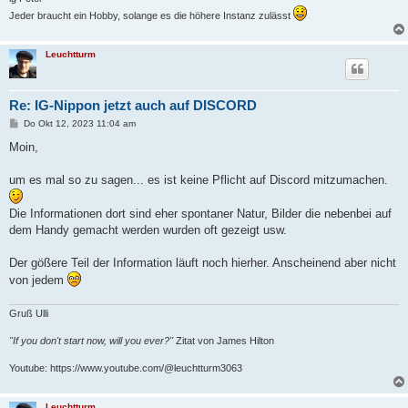
Jeder braucht ein Hobby, solange es die höhere Instanz zulässt
Leuchtturm
Re: IG-Nippon jetzt auch auf DISCORD
B
Do Okt 12, 2023 11:04 am
e
i
Moin,
t
r
a
um es mal so zu sagen... es ist keine Pflicht auf Discord mitzumachen.
g
Die Informationen dort sind eher spontaner Natur, Bilder die nebenbei auf
dem Handy gemacht werden wurden oft gezeigt usw.
Der gößere Teil der Information läuft noch hierher. Anscheinend aber nicht
von jedem
Gruß Ulli
"If you don't start now, will you ever?"
Zitat von James Hilton
Youtube: https://www.youtube.com/@leuchtturm3063
Leuchtturm