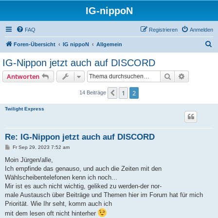
IG-nippoN
FAQ
Registrieren
Anmelden
S
Foren-Übersicht
IG nippoN
Allgemein
u
IG-Nippon jetzt auch auf DISCORD
c
Suche
Erweiterte
Antworten
h
e
1
2
Vorherige
14 Beiträge
Twilight Express
Re: IG-Nippon jetzt auch auf DISCORD
B
Fr Sep 29, 2023 7:52 am
e
i
Moin Jürgen/alle,
t
Ich empfinde das genauso, und auch die Zeiten mit den
r
a
Wählscheibentelefonen kenn ich noch...
g
Mir ist es auch nicht wichtig, geliked zu werden-der nor-
male Austausch über Beiträge und Themen hier im Forum hat für mich
Priorität. Wie Ihr seht, komm auch ich
mit dem lesen oft nicht hinterher