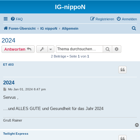
IG-nippoN
FAQ
Registrieren
Anmelden
S
Foren-Übersicht
IG nippoN
Allgemein
u
2024
c
Suche
Erweiterte
Antworten
h
2 Beiträge • Seite
1
von
1
e
ET 403
2024
B
Mo Jan 01, 2024 6:47 pm
e
i
Servus ,
t
r
a
....und ALLES GUTE und Gesundheit für das Jahr 2024
g
Gruß Rainer
Twilight Express