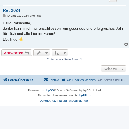
Re: 2024
B
Di Jan 02, 2024 8:06 am
e
i
Hallo Rainer/alle,
t
danke-kann mich nur anschliessen- ein gesundes und erfolgreiches Jahr
r
a
für Dich und alle hier im Forum!
g
LG, Ingo
Antworten
2 Beiträge • Seite
1
von
1
Gehe zu
Foren-Übersicht
Kontakt
Alle Cookies löschen
Alle Zeiten sind
UTC
Powered by
phpBB
® Forum Software © phpBB Limited
Deutsche Übersetzung durch
phpBB.de
Datenschutz
|
Nutzungsbedingungen