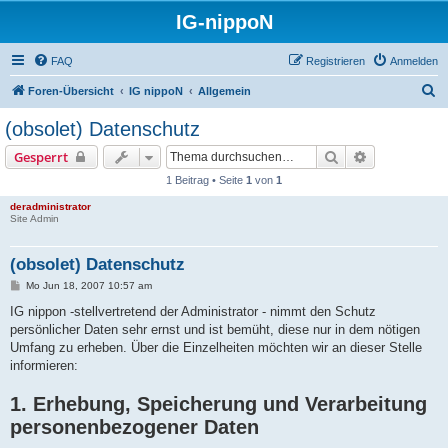
IG-nippoN
FAQ
Registrieren
Anmelden
S
Foren-Übersicht
IG nippoN
Allgemein
u
(obsolet) Datenschutz
c
Suche
Erweiterte S
Gesperrt
h
1 Beitrag • Seite
1
von
1
e
deradministrator
Site Admin
(obsolet) Datenschutz
B
Mo Jun 18, 2007 10:57 am
e
i
IG nippon -stellvertretend der Administrator - nimmt den Schutz
t
persönlicher Daten sehr ernst und ist bemüht, diese nur in dem nötigen
r
a
Umfang zu erheben. Über die Einzelheiten möchten wir an dieser Stelle
g
informieren:
1. Erhebung, Speicherung und Verarbeitung
personenbezogener Daten