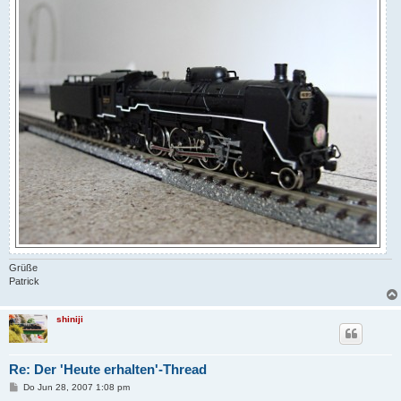
Grüße
Patrick
shiniji
Re: Der 'Heute erhalten'-Thread
B
Do Jun 28, 2007 1:08 pm
e