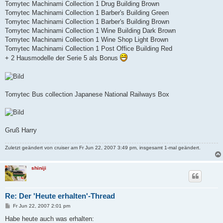
Tomytec Machinami Collection 1 Drug Building Brown
Tomytec Machinami Collection 1 Barber's Building Green
Tomytec Machinami Collection 1 Barber's Building Brown
Tomytec Machinami Collection 1 Wine Building Dark Brown
Tomytec Machinami Collection 1 Wine Shop Light Brown
Tomytec Machinami Collection 1 Post Office Building Red
+ 2 Hausmodelle der Serie 5 als Bonus
Tomytec Bus collection Japanese National Railways Box
Gruß Harry
Zuletzt geändert von
cruiser
am Fr Jun 22, 2007 3:49 pm, insgesamt 1-mal geändert.
shiniji
Re: Der 'Heute erhalten'-Thread
B
Fr Jun 22, 2007 2:01 pm
e
i
Habe heute auch was erhalten: