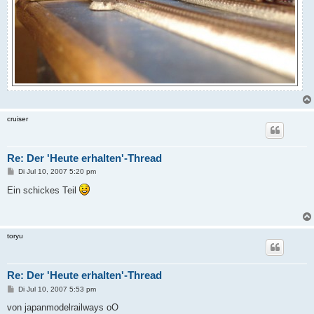
cruiser
Re: Der 'Heute erhalten'-Thread
B
Di Jul 10, 2007 5:20 pm
e
i
Ein schickes Teil
t
r
a
g
toryu
Re: Der 'Heute erhalten'-Thread
B
Di Jul 10, 2007 5:53 pm
e
i
von japanmodelrailways oO
t