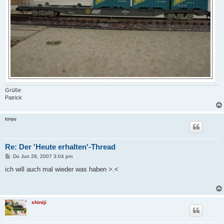
Grüße
Patrick
toryu
Re: Der 'Heute erhalten'-Thread
B
Do Jun 28, 2007 3:04 pm
e
i
ich will auch mal wieder was haben >.<
t
r
a
g
shiniji