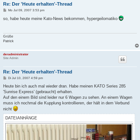
Re: Der 'Heute erhalten'-Thread
B
Mo Jul 09, 2007 3:53 pm
e
i
so, habe heute meine Kato-News bekommen, hypergeilomatiko
t
r
a
g
Grüße
Patrick
deradministrator
Site Admin
Re: Der 'Heute erhalten'-Thread
B
Di Jul 10, 2007 4:59 pm
e
i
Heute bin ich auch mal wieder dran. Habe meinen KATO Series 285
t
'Sunrise Express' (gebraucht) erhalten.
r
a
Auf den einem Bild sind leider nur 6 Wagen zu sehen. An einem Wagen
g
muss ich nochmal die Kupplung kontrollieren, der hält in dem Verbund
nicht
DATEIANHÄNGE