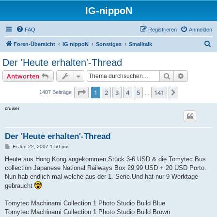
IG-nippoN
FAQ
Registrieren
Anmelden
S
Foren-Übersicht
IG nippoN
Sonstiges
Smalltalk
u
Der 'Heute erhalten'-Thread
c
Suche
Erweiterte
Antworten
h
e
Seite
1
von
141
1
2
3
4
5
141
Nächste
1407 Beiträge
…
cruiser
Der 'Heute erhalten'-Thread
B
Fr Jun 22, 2007 1:50 pm
e
i
Heute aus Hong Kong angekommen,Stück 3-6 USD & die Tomytec Bus
t
collection Japanese National Railways Box 29,99 USD + 20 USD Porto.
r
a
Nun hab endlich mal welche aus der 1. Serie.Und hat nur 9 Werktage
g
gebraucht
Tomytec Machinami Collection 1 Photo Studio Build Blue
Tomytec Machinami Collection 1 Photo Studio Build Brown