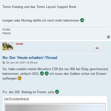
t
r
a
Tomix Katalog und das Tomix Layout Support Book
g
morgen oder Montag dürfte ich noch mehr bekommen
Grüße
Patrick
shiniji
Re: Der 'Heute erhalten'-Thread
B
Do Jun 28, 2007 12:05 pm
e
i
So, habe soeben meine MicroAce C59 (für nur 36€ bei Ebay geschossen)
t
bekommen, einfach GEIL
ich muss den Sabber schon mit Eimern
r
a
auffangen
g
P.s. der 100. Beitrag im Forum, juhu
DATEIANHÄNGE