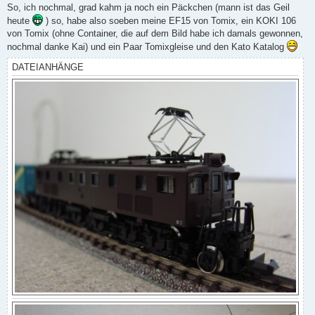
i
So, ich nochmal, grad kahm ja noch ein Päckchen (mann ist das Geil
t
heute
) so, habe also soeben meine EF15 von Tomix, ein KOKI 106
r
a
von Tomix (ohne Container, die auf dem Bild habe ich damals gewonnen,
g
nochmal danke Kai) und ein Paar Tomixgleise und den Kato Katalog
DATEIANHÄNGE