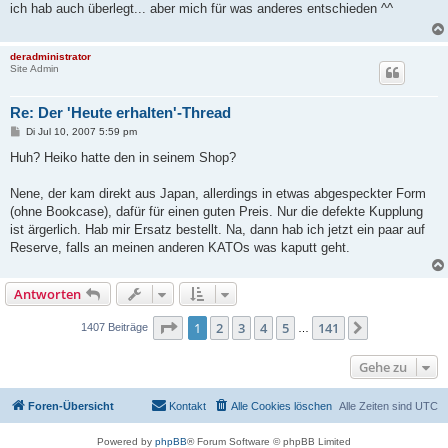
ich hab auch überlegt... aber mich für was anderes entschieden ^^
r
a
g
deradministrator
Site Admin
Re: Der 'Heute erhalten'-Thread
B
Di Jul 10, 2007 5:59 pm
e
i
Huh? Heiko hatte den in seinem Shop?
t
r
a
Nene, der kam direkt aus Japan, allerdings in etwas abgespeckter Form
g
(ohne Bookcase), dafür für einen guten Preis. Nur die defekte Kupplung
ist ärgerlich. Hab mir Ersatz bestellt. Na, dann hab ich jetzt ein paar auf
Reserve, falls an meinen anderen KATOs was kaputt geht.
Antworten
Seite
1
von
141
1
2
3
4
5
141
Nächste
1407 Beiträge
…
Gehe zu
Foren-Übersicht
Kontakt
Alle Cookies löschen
Alle Zeiten sind
UTC
Powered by
phpBB
® Forum Software © phpBB Limited